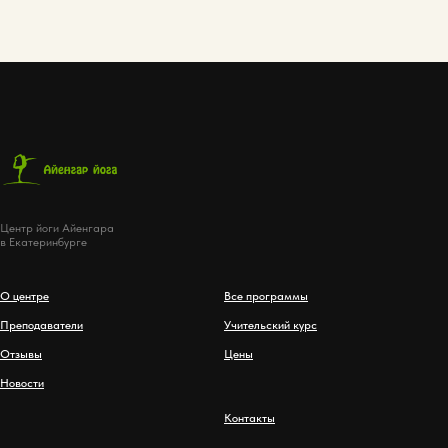
Центр йоги Айенгара
в Екатеринбурге
О центре
Все программы
Преподаватели
Учительский курс
Отзывы
Цены
Новости
Контакты